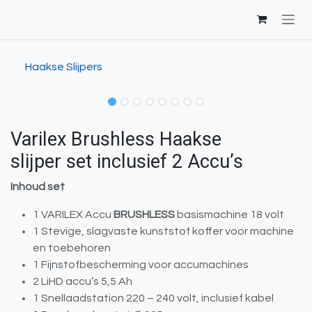
Overslaan naar inhoud
Haakse Slijpers
Varilex Brushless Haakse
slijper set inclusief 2 Accu’s
Inhoud set
1 VARILEX Accu
BRUSHLESS
basismachine 18 volt
1 Stevige, slagvaste kunststof koffer voor machine
en toebehoren
1 Fijnstofbescherming voor accumachines
2 LiHD accu’s 5,5 Ah
1 Snellaadstation 220 – 240 volt, inclusief kabel